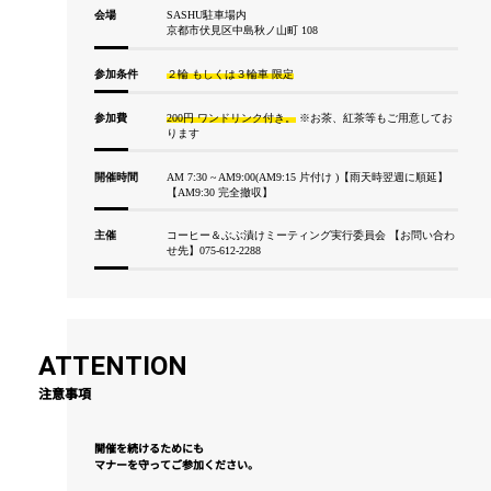
会場
SASHU駐車場内
京都市伏見区中島秋ノ山町 108
参加条件
２輪 もしくは３輪車 限定
参加費
200円 ワンドリンク付き。
※お茶、紅茶等もご用意してお
ります
開催時間
AM 7:30 ~ AM9:00(AM9:15 片付け )【雨天時翌週に順延】
【AM9:30 完全撤収】
主催
コーヒー＆ぶぶ漬けミーティング実行委員会 【お問い合わ
せ先】075-612-2288
ATTENTION
注意事項
開催を続けるためにも
マナーを守ってご参加ください。