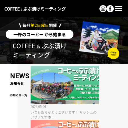
COFFEE
ぶぶ漬けミーティング
&
毎月
第2日曜日
開催
一杯のコーヒー から始まる
COFFEE
ぶぶ漬け
&
ミーティング
NEWS
お知らせ
お知らせ一覧
2026.05.06
いつもありがとうございます！⁡ サッシュの
アサノです🧁⁡ …