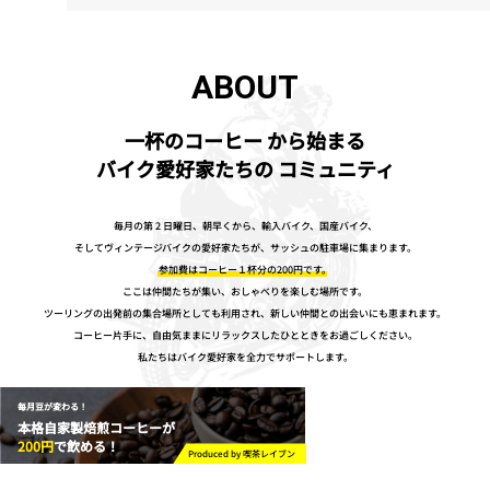
ABOUT
一杯のコーヒー から始まる
バイク愛好家たちの コミュニティ
毎月の第 2 日曜日、朝早くから、輸入バイク、国産バイク、
そしてヴィンテージバイクの愛好家たちが、サッシュの駐車場に集まります。
参加費はコーヒー１杯分の200円です。
ここは仲間たちが集い、おしゃべりを楽しむ場所です。
ツーリングの出発前の集合場所としても利用され、新しい仲間との出会いにも恵まれます。
コーヒー片手に、自由気ままにリラックスしたひとときをお過ごしください。
私たちはバイク愛好家を全力でサポートします。
毎月豆が変わる！
本格自家製焙煎コーヒーが
200円
で飲める！
Produced by 喫茶レイブン