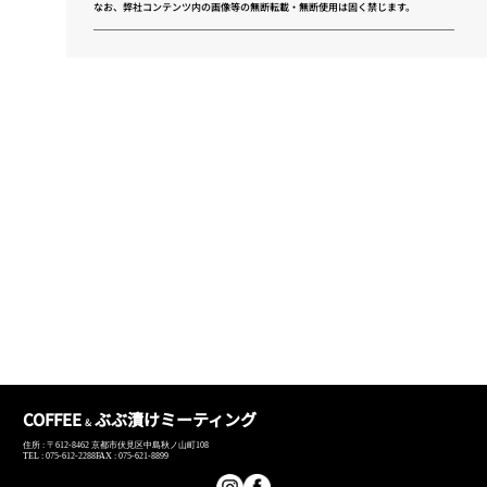
なお、弊社コンテンツ内の画像等の無断転載・無断使用は固く禁じます。
COFFEE
ぶぶ漬けミーティング
&
住所 : 〒612-8462 京都市伏見区中島秋ノ山町108
TEL : 075-612-2288
FAX : 075-621-8899