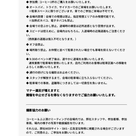
◆ 参加費: コーヒー1杯のご購入をお願いいたします。
◆ オートバイ、トライク、サイドカーでのご来場をお願いいたします。
※駐車スペースに限りがございます。車でのご参加ご来場は不可です。
◆ 会場内禁煙：会場での喫煙は禁止。指定喫煙エリアのみ喫煙可能です。
※加熱式タバコ、電子タバコも禁止。
◆ 会場での空ぶかし禁止。退場時の爆音は近所迷惑となり苦情が出ます。
◆ スピードは控えめに。会場内はもちろん、入退場時の近隣道路もご注意くださ
い。
（西側裏の道路は侵入不可となります。）
◆ オフ会禁止。
◆ 場所取り禁止。お仲間と並べて駐車されたい場合でも車場を抑えないでくださ
い。
◆ 9:30のイベント終了後は、速やかに退場をお願いいたします。
通常業務で駐車場を使用いたします。店内ご利用のお客様は駐車区画への移動を
よろしくお願いいたします。
◆ 通行の妨げになる撮影はお止めください。
◆ スタッフが解放するまで、会場の駐車場に立ち入らないでください。
◆ 駐車場での事故、盗難等につきましては一切責任を負いません。
マナー違反が増えますと
開催を中止せざるを得なくなりますのでご協力お願いいたします。
撮影協力のお願い
コーヒー＆ぶぶ漬けミーティングの会場内では、弊社スタッフや、参加者様、参加
車両、場内の様子の写真や動画撮影を行います。
それらは、弊社WEBサイト・SNS・広告宣伝物等に掲載される場合がございます
ので、ご同意の上、ご参加をお願いいたします。