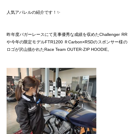
人気アパレルの紹介です！✨
昨年度バガーレースにて見事優秀な成績を収めたChallenger RR
や今年の限定モデルFTR1200 ＲCarbon×RSDのスポンサー様の
ロゴが沢山描かれたRace Team OUTER-ZIP HOODIE。