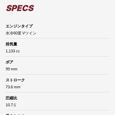
SPECS
エンジンタイプ
水冷60度 Vツイン
排気量
1,133 cc
ボア
99 mm
ストローク
73.6 mm
圧縮比
10.7:1