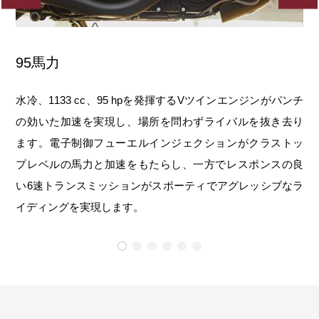
95馬力
ア
フェ
水冷、1133 cc、95 hpを発揮するVツインエンジンがパンチ
バ
には
の効いた加速を実現し、場所を問わずライバルを抜き去り
え
ます。電子制御フューエルインジェクションがクラストッ
す
プレベルの馬力と加速をもたらし、一方でレスポンスの良
い6速トランスミッションがスポーティでアグレッシブなラ
イディングを実現します。